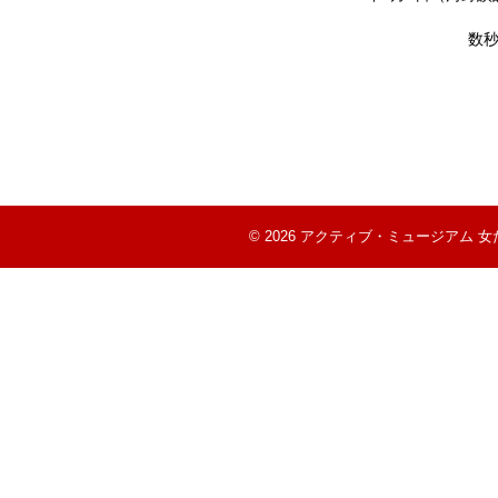
数秒
©
2026
アクティブ・ミュージアム 女