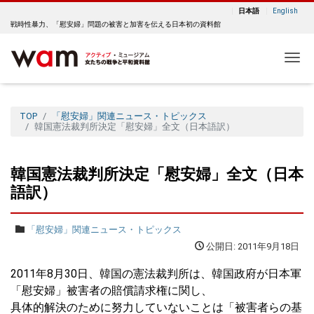
日本語
English
戦時性暴力、「慰安婦」問題の被害と加害を伝える日本初の資料館
Me
TOP
「慰安婦」関連ニュース・トピックス
韓国憲法裁判所決定「慰安婦」全文（日本語訳）
韓国憲法裁判所決定「慰安婦」全文（日本
語訳）
「慰安婦」関連ニュース・トピックス
公開日: 2011年9月18日
2011年8月30日、韓国の憲法裁判所は、韓国政府が日本軍
「慰安婦」被害者の賠償請求権に関し、
具体的解決のために努力していないことは「被害者らの基