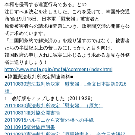
本権を侵害する違憲行為である」との
注目すべき決定を出しました。これを受けて、韓国外交通
商省は9月15日、日本軍「慰安婦」被害者と
原爆被害者らの請求権問題につき、政府間交渉の開催を公
式に求めています。
「二国間条約で解決済み」を繰り返すのではなく、被害者
たちの半世紀以上の苦しみにしっかりと目を向け、
韓国政府の申し入れに誠実に応じるよう求める意見を外務
省に送りましょう！
http://www.mofa.go.jp/mofaj/comment/index.html
■韓国憲法裁判所決定関連資料■
20110830憲法裁判所決定「慰安婦」_全文日本語訳0926
版_
↑ 改訂版をアップしました（2011.9.28）
20110830憲法裁判所決定「慰安婦」（原文）
20110831挺対協公開書簡
20110915ハルモニから玄葉外相への手紙
20110915挺対協声明書
20110830憲法裁判所決定「原爆被害者」_全文日本語訳