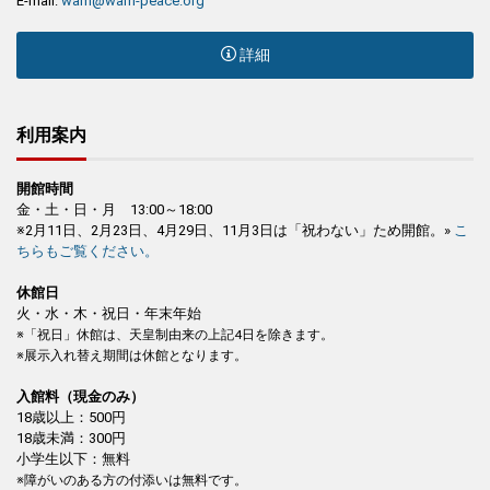
E-mail:
wam@wam-peace.org
詳細
利用案内
開館時間
金・土・日・月 13:00～18:00
※2月11日、2月23日、4月29日、11月3日は「祝わない」ため開館。»
こ
ちらもご覧ください。
休館日
火・水・木・祝日・年末年始
※「祝日」休館は、天皇制由来の上記4日を除きます。
※展示入れ替え期間は休館となります。
入館料（現金のみ）
18歳以上：500円
18歳未満：300円
小学生以下：無料
※障がいのある方の付添いは無料です。