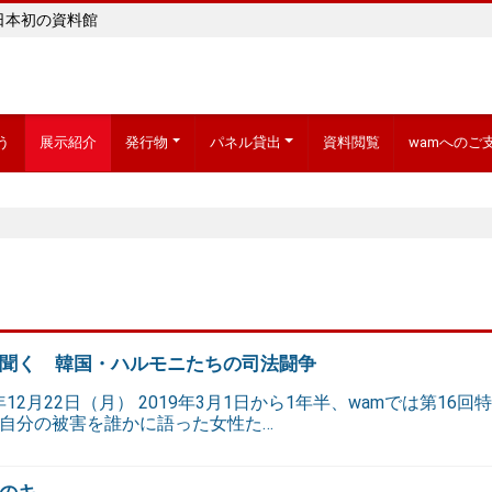
日本初の資料館
う
展示紹介
発行物
パネル貸出
資料閲覧
wamへのご
聞く 韓国・ハルモニたちの司法闘争
25年12月22日（月） 2019年3月1日から1年半、wamでは第
自分の被害を誰かに語った女性た…
のキ