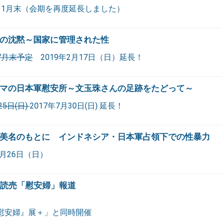
0年11月末（会期を再度延長しました）
の沈黙～国家に管理された性
年7月末予定
2019年2月17日（日）延長！
マの日本軍慰安所～文玉珠さんの足跡をたどって～
25日(日)
2017年7月30日(日) 延長！
美名のもとに インドネシア・日本軍占領下での性暴力
6月26日（日）
 読売「慰安婦」報道
『慰安婦』展＋」と同時開催