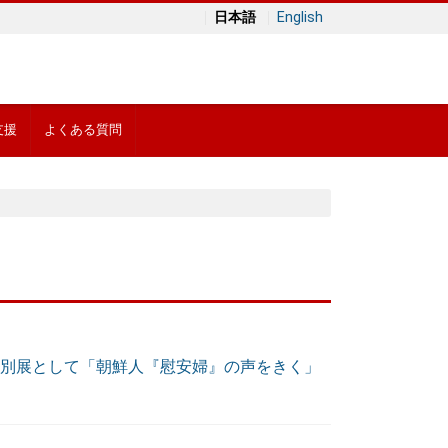
日本語
English
支援
よくある質問
16回特別展として「朝鮮人『慰安婦』の声をきく」