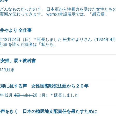
どんなものだったの？」 日本軍から性暴力を受けた女性たち
実態が伝わってきます。 wamの常設展示では、「慰安婦…
井やより 全仕事
23年12月24日（日）＊延長しました 松井やよりさん（1934年4月
記事を読んだ読者は「私たち…
慰安婦」展＋教科書
年11月末
忘却に抗する声 女性国際戦犯法廷から２０年
1年12月
4日（土）
20（月）＊延長しました
の声をきく 日本の植民地支配責任を果たすために