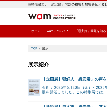
戦時性暴力、「慰安婦」問題の被害と加害を伝える
ホーム
wamについて
「慰安婦」問題を知ろ
TOP
展示
展示紹介
【企画展】朝鮮人「慰安婦」の声を
会期： 2025年6月20日（金）～20
展を開催しました。この特別展では、
【常設展】日本軍「慰安婦」、基本