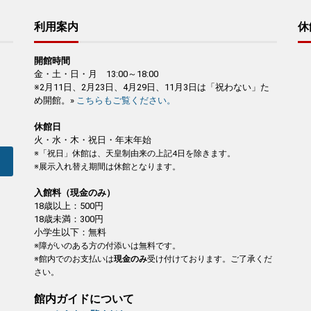
利用案内
休
開館時間
金・土・日・月 13:00～18:00
※2月11日、2月23日、4月29日、11月3日は「祝わない」た
め開館。»
こちらもご覧ください。
休館日
火・水・木・祝日・年末年始
※「祝日」休館は、天皇制由来の上記4日を除きます。
※展示入れ替え期間は休館となります。
入館料（現金のみ）
18歳以上：500円
18歳未満：300円
小学生以下：無料
※障がいのある方の付添いは無料です。
※館内でのお支払いは
現金のみ
受け付けております。ご了承くだ
さい。
館内ガイドについて