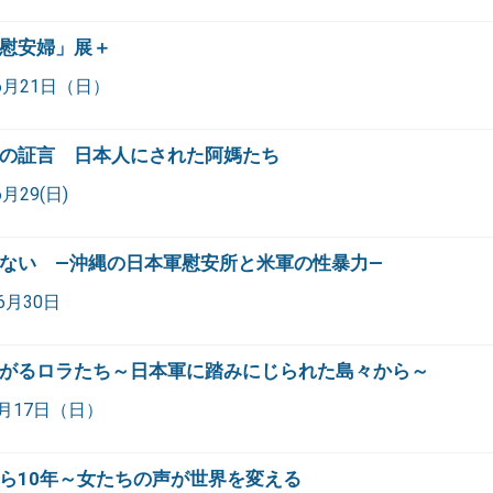
慰安婦」展＋
6月21日（日）
の証言 日本人にされた阿媽たち
月29(日)
ない ―沖縄の日本軍慰安所と米軍の性暴力―
6月30日
がるロラたち～日本軍に踏みにじられた島々から～
6月17日（日）
ら10年～女たちの声が世界を変える