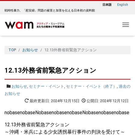
日本語
English
戦時性暴力、「慰安婦」問題の被害と加害を伝える日本初の資料館
Me
TOP
お知らせ
12.13外務省前緊急アクション
12.13外務省前緊急アクション
お知らせ
,
セミナー・イベント
,
セミナー・イベント（終了）
,
過去の
お知らせ
最終更新日: 2024年12月15日
公開日: 2024年12月12日
nobasenobaseNobasenobasenobaseNobasenobasenobase
12.13外務省前緊急アクション
～沖縄・米兵による少女誘拐暴行事件の判決を受けて～