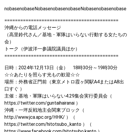
nobasenobaseNobasenobasenobaseNobasenobasenobase
===========================================
沖縄からの電話メッセージ
（高里鈴代さん／基地・軍隊はいらない行動する女たちの
会）
トーク（伊波洋一参議院議員ほか）
===========================================
日時：2024年12月13日（金） 18時30分～19時30分
☆☆あたりを照らす光もの歓迎☆☆
場所：外務省正門前（東京メトロ霞ヶ関駅A4またはA8出
口すぐ ）
主催：基地・軍隊はいらない4.29集会実行委員会（
https://twitter.com/guntaihairanai ）
沖縄・一坪反戦地主会関東ブロック（
http://www.jca.apc.org/HHK/ ）（
https://twitter.com/hitotsubo_kanto ）（
https://www.facebook.com/hitotsubo.kanto ）