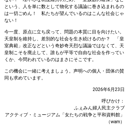
という、人を単に数として物化する議論に巻き込まれるの
は一切ごめん！ 私たちが望んでいるのはこんな社会じゃ
ない！
今一度、原点に立ち戻って、問題の本質に目を向けたい。
天皇制を維持し、差別的な社会を生き続けるのか？ 「皇
室典範」改正などという奇妙奇天烈な議論ではなくて、天
皇制こそを廃止して、誰もが平等で自由な社会を作ってい
くか、今問われているのはまさにそこです。
この機会に一緒に考えましょう。声明への個人・団体の賛
同も求めています。
2026年6月23日
呼びかけ：
ふぇみん婦人民主クラブ
アクティブ・ミュージアム「女たちの戦争と平和資料館」
（wam）