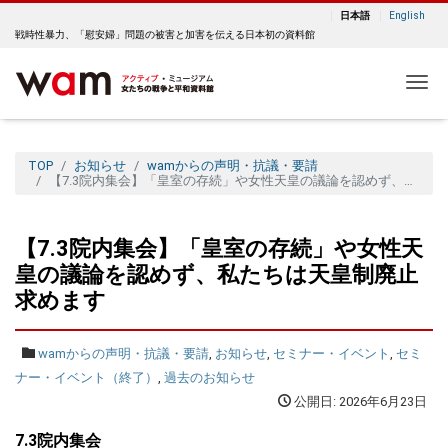
日本語
English
戦時性暴力、「慰安婦」問題の被害と加害を伝える日本初の資料館
Me
TOP
お知らせ
wamからの声明・抗議・要請
【7.3院内集会】「皇室の存続」や女性天皇の議論を認めず、私たちは天皇制廃止求めます
【7.3院内集会】「皇室の存続」や女性天
皇の議論を認めず、私たちは天皇制廃止
求めます
wamからの声明・抗議・要請
,
お知らせ
,
セミナー・イベント
,
セミ
ナー・イベント（終了）
,
過去のお知らせ
公開日: 2026年6月23日
7.3院内集会