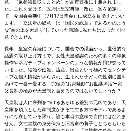
意」（衆参議長取りまとめ）が高市首相に手渡されまし
た。これを受けて、政府は皇室典範「改正」案を策定し
て、今国会会期中（7月17日閉会）に成立を目指すといい
ます。「立法府の総意」は「国民の総意」であるかのよう
な”頭の上を素通り”していった議論に私たちはまったく同
意できません。
長年、皇室の存続について、国会での議論から、世俗的な
話題の取り上げ方まで、女性天皇容認のための多くの印象
操作やネガティブキャンペーンのような情報が飛び交って
いました。結婚や妊娠、流産、出産という極めてセンシテ
ィブな個人情報がさらされ、生まれた子どもの性別に国を
あげて一喜一憂する。究極の”お家騒動””お世継ぎ話”―家
父長制の極みが天皇制と言えるのではないでしょうか？
天皇制は人に序列をつけるあらゆる差別の元凶であり、天
皇家を頂点とした家制度がまるで生き方のモデルであるよ
うに存在している限り、誰も本当の意味で自由にはなれま
せん。女性皇族の身分保持も旧宮家の養子もどちらもいら
ない！ 理不尽な制度維持のため、「皇族数の確保」など