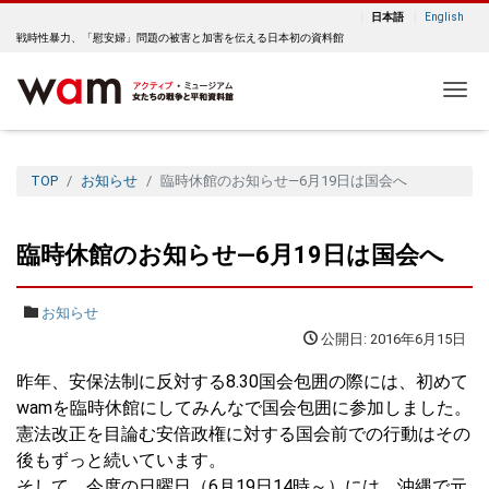
日本語
English
戦時性暴力、「慰安婦」問題の被害と加害を伝える日本初の資料館
Me
TOP
お知らせ
臨時休館のお知らせ―6月19日は国会へ
臨時休館のお知らせ―6月19日は国会へ
お知らせ
公開日: 2016年6月15日
昨年、安保法制に反対する8.30国会包囲の際には、初めて
wamを臨時休館にしてみんなで国会包囲に参加しました。
憲法改正を目論む安倍政権に対する国会前での行動はその
後もずっと続いています。
そして、今度の日曜日（6月19日14時～）には、沖縄で元