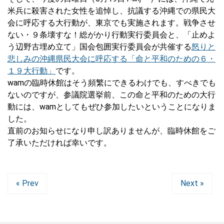
米兵に殺害された女性を追悼し、抗議する沖縄での県民大
会に呼応する大行動が、東京でも実施されます。戦争させ
ない・９条壊すな！総がかり行動実行委員会と、「止めよ
う辺野古埋め立て」国会包囲実行委員会が共催する
怒りと
悲しみの沖縄県民大会に呼応する「命と平和のための６・
１９大行動」
です。
wamの臨時休館はそう頻繁にできるわけでも、すべきでも
ないのですが、参議院選挙前、この命と平和のための大行
動には、wamとしてもぜひ参加したいということになりま
した。
直前のお知らせになり申し訳ありませんが、臨時休館をご
了承いただければ幸いです。
« Prev
Next »