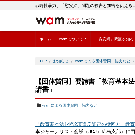
戦時性暴力、「慰安婦」問題の被害と加害を伝える
ホーム
wamについて
「慰安婦」問題を知ろ
TOP
お知らせ
wamによる団体賛同・協力など
【団体賛同】要請書「教育基本法
請書」
wamによる団体賛同・協力など
「教育基本法14条2項違反認定の撤回と、教
本ジャーナリスト会議（JCJ）広島支部）に