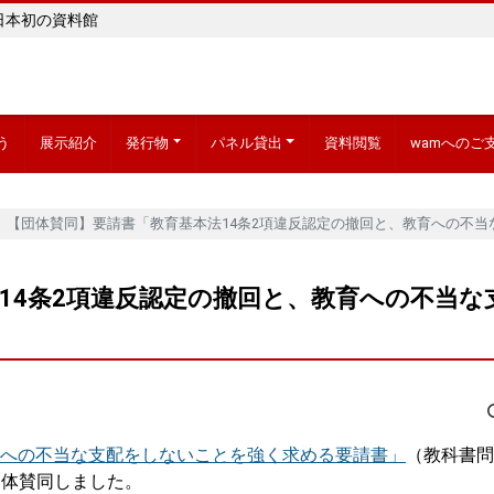
日本初の資料館
う
展示紹介
発行物
パネル貸出
資料閲覧
wamへのご
【団体賛同】要請書「教育基本法14条2項違反認定の撤回と、教育への不
14条2項違反認定の撤回と、教育への不当
育への不当な支配をしないことを強く求める要請書」
（教科書問
団体賛同しました。