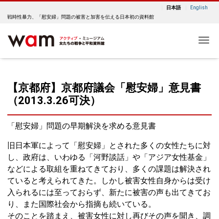
日本語
English
戦時性暴力、「慰安婦」問題の被害と加害を伝える日本初の資料館
Me
【京都府】京都府議会「慰安婦」意見書
（2013.3.26可決）
「慰安婦」問題の早期解決を求める意見書
旧日本軍によって「慰安婦」とされた多くの女性たちに対
し、政府は、いわゆる「河野談話」や「アジア女性基金」
などによる取組を重ねてきており、多くの課題は解決され
ていると考えられてきた。しかし被害女性自身からは受け
入られるには至っておらず、新たに被害の声も出てきてお
り、また国際社会から指摘も続いている。
そのことを踏まえ、被害女性に対し再びその声を聞き、調