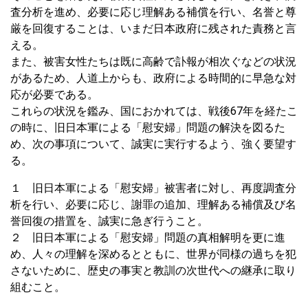
査分析を進め、必要に応じ理解ある補償を行い、名誉と尊
厳を回復することは、いまだ日本政府に残された責務と言
える。
また、被害女性たちは既に高齢で訃報が相次ぐなどの状況
があるため、人道上からも、政府による時間的に早急な対
応が必要である。
これらの状況を鑑み、国におかれては、戦後67年を経たこ
の時に、旧日本軍による「慰安婦」問題の解決を図るた
め、次の事項について、誠実に実行するよう、強く要望す
る。
１ 旧日本軍による「慰安婦」被害者に対し、再度調査分
析を行い、必要に応じ、謝罪の追加、理解ある補償及び名
誉回復の措置を、誠実に急ぎ行うこと。
２ 旧日本軍による「慰安婦」問題の真相解明を更に進
め、人々の理解を深めるとともに、世界が同様の過ちを犯
さないために、歴史の事実と教訓の次世代への継承に取り
組むこと。