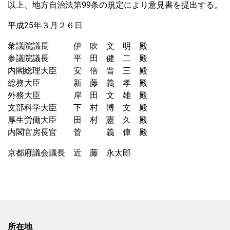
以上、地方自治法第99条の規定により意見書を提出する。
平成25年３月２６日
衆議院議長 伊 吹 文 明 殿
参議院議長 平 田 健 二 殿
内閣総理大臣 安 倍 晋 三 殿
総務大臣 新 藤 義 孝 殿
外務大臣 岸 田 文 雄 殿
文部科学大臣 下 村 博 文 殿
厚生労働大臣 田 村 憲 久 殿
内閣官房長官 菅 義 偉 殿
京都府議会議長 近 藤 永太郎
所在地