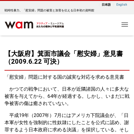
日本語
English
戦時性暴力、「慰安婦」問題の被害と加害を伝える日本初の資料館
Me
【大阪府】箕面市議会「慰安婦」意見書
（2009.6.22 可決）
「慰安婦」問題に対する国の誠実な対応を求める意見書
かつての戦争において、日本が近隣諸国の人々に多大な
被害を与えてから、64年が経過する。しかし、いまだに戦
争被害の傷は癒されていない。
平成19年（2007年）7月にはアメリカ下院議会が、「日
本軍が女性を強制的に性奴隷にしたことを公式に認め、謝
罪するよう日本政府に求める決議」を採択している。そし