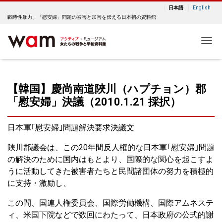
日本語
English
戦時性暴力、「慰安婦」問題の被害と加害を伝える日本初の資料館
Me
【韓国】慶尚南道陜川（ハプチョン）郡
「慰安婦」決議（2010.1.21 採択）
日本軍｢慰安婦｣問題解決要求決議文
陜川郡議会は、この20年間反人権的な日本軍｢慰安婦｣問題
の解決のために国内はもとより、国際的な関心を起こすよ
うに活動してきた被害者たちと民間諸団体の努力を積極的
に支持・激励し、
この間、国連人権委員会、国際労働機構、国際アムネステ
ィ、米国下院などで数回にわたって、日本政府の公式的謝