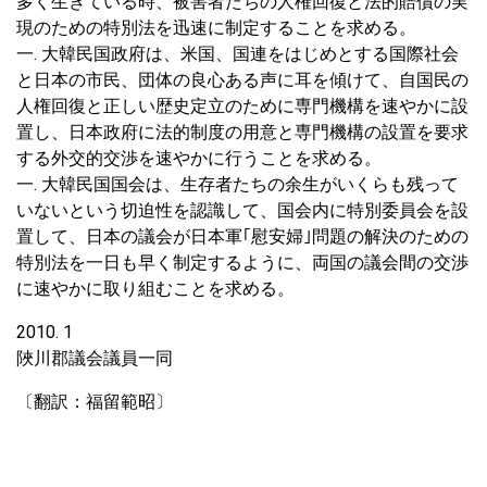
多く生きている時、被害者たちの人権回復と法的賠償の実
現のための特別法を迅速に制定することを求める。
一. 大韓民国政府は、米国、国連をはじめとする国際社会
と日本の市民、団体の良心ある声に耳を傾けて、自国民の
人権回復と正しい歴史定立のために専門機構を速やかに設
置し、日本政府に法的制度の用意と専門機構の設置を要求
する外交的交渉を速やかに行うことを求める。
一. 大韓民国国会は、生存者たちの余生がいくらも残って
いないという切迫性を認識して、国会内に特別委員会を設
置して、日本の議会が日本軍｢慰安婦｣問題の解決のための
特別法を一日も早く制定するように、両国の議会間の交渉
に速やかに取り組むことを求める。
2010. 1
陜川郡議会議員一同
〔翻訳：福留範昭〕