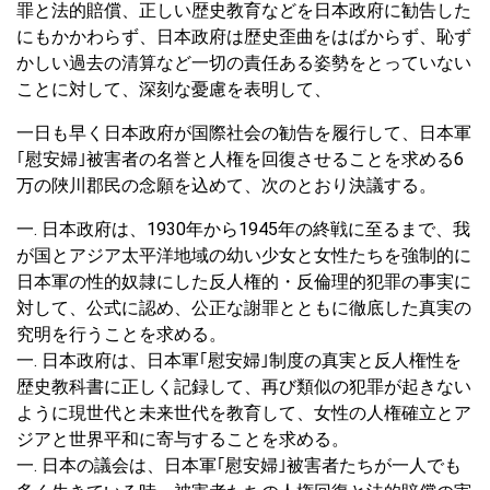
罪と法的賠償、正しい歴史教育などを日本政府に勧告した
にもかかわらず、日本政府は歴史歪曲をはばからず、恥ず
かしい過去の清算など一切の責任ある姿勢をとっていない
ことに対して、深刻な憂慮を表明して、
一日も早く日本政府が国際社会の勧告を履行して、日本軍
｢慰安婦｣被害者の名誉と人権を回復させることを求める6
万の陜川郡民の念願を込めて、次のとおり決議する。
一. 日本政府は、1930年から1945年の終戦に至るまで、我
が国とアジア太平洋地域の幼い少女と女性たちを強制的に
日本軍の性的奴隷にした反人権的・反倫理的犯罪の事実に
対して、公式に認め、公正な謝罪とともに徹底した真実の
究明を行うことを求める。
一. 日本政府は、日本軍｢慰安婦｣制度の真実と反人権性を
歴史教科書に正しく記録して、再び類似の犯罪が起きない
ように現世代と未来世代を教育して、女性の人権確立とア
ジアと世界平和に寄与することを求める。
一. 日本の議会は、日本軍｢慰安婦｣被害者たちが一人でも