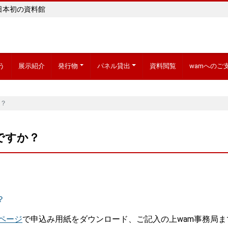
日本初の資料館
う
展示紹介
発行物
パネル貸出
資料閲覧
wamへのご
？
ですか？
？
ページ
で申込み用紙をダウンロード、ご記入の上wam事務局ま