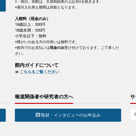
※「祝日」休館は、天皇制由来の上記4日を除きます。
※展示入れ替え期間は休館となります。
入館料（現金のみ）
18歳以上：500円
18歳未満：300円
小学生以下：無料
※障がいのある方の付添いは無料です。
※館内でのお支払いは
現金のみ
受け付けております。ご了承くだ
さい。
館内ガイドについて
≫
こちらをご覧ください
報道関係者や研究者の方へ
サ
取材・インタビューのお申込み