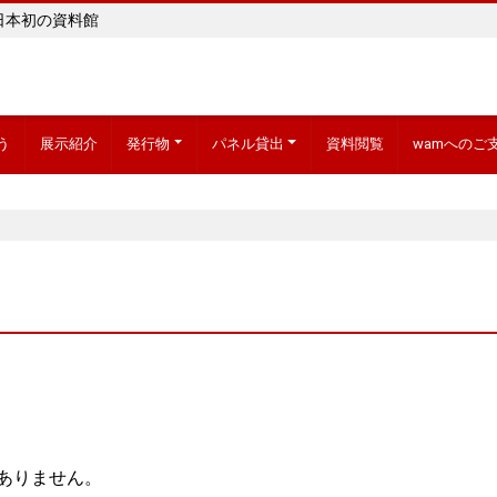
日本初の資料館
う
展示紹介
発行物
パネル貸出
資料閲覧
wamへのご
ありません。