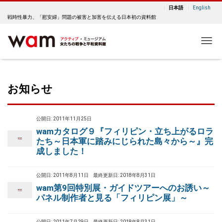
日本語
English
戦時性暴力、「慰安婦」問題の被害と加害を伝える日本初の資料館
Me
お知らせ
公開日: 2011年11月25日
wamカタログ９『フィリピン・立ち上がるロラ
たち～日本軍に踏みにじられた島々から～』完
成しました！
公開日: 2011年8月11日
最終更新日: 2018年8月31日
wam第9回特別展・ガイドツアーへのお誘い～
パネル制作者と見る「フィリピン展」～
公開日: 2011年7月29日
最終更新日: 2018年8月31日