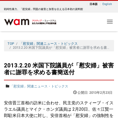
日本語
English
戦時性暴力、「慰安婦」問題の被害と加害を伝える日本初の資料館
Me
TOP
「慰安婦」関連ニュース・トピックス
2013.2.20 米国下院議員が「慰安婦」被害者に謝罪を求める書簡送付
2013.2.20 米国下院議員が「慰安婦」被害
者に謝罪を求める書簡送付
「慰安婦」関連ニュース・トピックス
公開日: 2013年2月23日
安倍晋三首相の訪米に合わせ、民主党のスティーブ・イス
ラエル議員とマイク・ホンダ議員は 2月20日、佐々江賢一
郎駐米日本大使に対し、安倍首相が「慰安婦」の強制性を