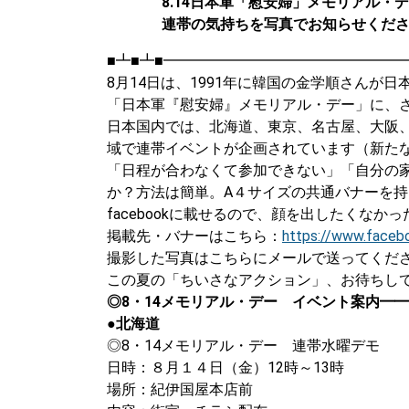
8.14日本軍「慰安婦」メモリアル・
連帯の気持ちを写真でお知らせくだ
■┻■┻■━━━━━━━━━━━━━━━━━
8月14日は、1991年に韓国の金学順さんが
「日本軍『慰安婦』メモリアル・デー」に、
日本国内では、北海道、東京、名古屋、大阪
域で連帯イベントが企画されています（新た
「日程が合わなくて参加できない」「自分の
か？方法は簡単。A４サイズの共通バナーを
facebookに載せるので、顔を出したくなかっ
掲載先・バナーはこちら：
https://www.faceb
撮影した写真はこちらにメールで送ってください→ ianf
この夏の「ちいさなアクション」、お待ちし
◎8・14メモリアル・デー イベント案内━━
●北海道
◎8・14メモリアル・デー 連帯水曜デモ
日時：８月１４日（金）12時～13時
場所：紀伊国屋本店前