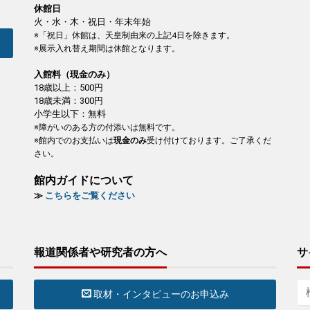
休館日
火・水・木・祝日・年末年始
※「祝日」休館は、天皇制由来の上記4日を除きます。
※展示入れ替え期間は休館となります。
入館料（現金のみ）
18歳以上：500円
18歳未満：300円
小学生以下：無料
※障がいのある方の付添いは無料です。
※館内でのお支払いは
現金のみ
受け付けております。ご了承くだ
さい。
館内ガイドについて
≫
こちらをご覧ください
報道関係者や研究者の方へ
サ
取材・インタビューのお申込み