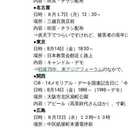
内容：街宣・チラシ配布
●名古屋
日時：８月１7日（月）12：30～
場所：三越百貨店前
内容：街宣・チラシ配布
⇒炎天下でつらいですけれど、被害者の長年
●東京
日時：8月14日（金）18:30～
場所：日本教育会館近く路上
内容：キャンドル・デモ
⇒
戦後70年、東アジアフォーラム
のなかで、
●関西
◎8・14メモリアル・デーを国連記念日に「
日時：8月14日（金）18時～（19時～デモ）
場所：大阪市北区扇町公園
内容：アピール（高里鈴代さんほか）、寸劇
●広島
日時：８月12日（水）１２時~１３時
場所：中区紙屋町本通電停前