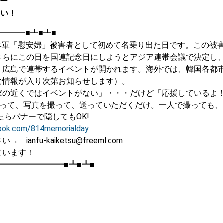
デー
さい！
━━━■┻■┻■
日本軍「慰安婦」被害者として初めて名乗り出た日です。この被
さらにこの日を国連記念日にしようとアジア連帯会議で決定し
、広島で連帯するイベントが開かれます。海外では、韓国各都
な情報が入り次第お知らせします）。
家の近くではイベントがない」・・・だけど「応援しているよ
持って、写真を撮って、送っていただくだけ。一人で撮っても
たらバナーで隠してもOK!
ook.com/814memorialday
u-kaiketsu@freeml.com
ています！
━━━━━━━━■┻■┻■