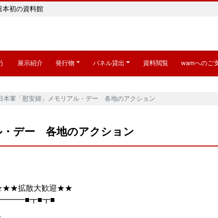
日本初の資料館
う
展示紹介
発行物
パネル貸出
資料閲覧
wamへのご
14日本軍「慰安婦」メモリアル・デー 各地のアクション
アル・デー 各地のアクション
★★拡散大歓迎★★
━━━■┳■┳■