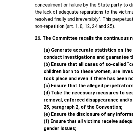
concealment or failure by the State party to d
the lack of adequate reparations to the victims
resolved finally and irreversibly”. This perpetu
non-repetition (art. 1, 8, 12, 24 and 25).
26. The Committee recalls the continuous 
(a) Generate accurate statistics on th
conduct investigations and guarantee th
(b) Ensure that all cases of so-called
children born to these women, are inves
took place and even if there has been n
(c) Ensure that the alleged perpetrators
(d) Take the necessary measures to sea
removal, enforced disappearance and/or i
25, paragraph 2, of the Convention;
(e) Ensure the disclosure of any informa
(f) Ensure that all victims receive adeq
gender issues;