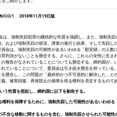
文をご紹介します。
CO/1 2018年11月19日版
、委員会は、強制失踪犯罪の継続的な性質を強調し、また、強制
利、および強制失踪の状況、捜査の進行と結果、そして失踪し
委員会は、強制失踪の可能性があるいわゆる「慰安婦」の人数
有罪判決がないことを懸念する。さらに、これらの女性に生ま
との報告がなされていることについても懸念する。締約国が、
れていることについて、委員会は引き続き懸念を持っている。
とを懸念し、この問題が「最終的かつ不可逆的に解決した」と
、被害回復、再発防止の保障を得る権利を否定するものである（第1
るという性質を想起し、締約国に以下を勧告する。
する権利を保障するために、強制失踪した可能性があるいわゆる
もの不当な移動に関するものを含む、強制失踪させられた可能