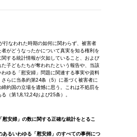
失踪が行なわれた時期の如何に関わらず、被害者
た者がどうなったかについて真実を知る権利を
に関する統計情報が欠如していること、および
れた子どもたちが奪われたという報告や、当該
いわゆる「慰安婦」問題に関連する事実や資料
さらに当条約第24条（5）に基づく被害者に
の締約国の立場を遺憾に思う。これは不処罰を
,8,12,24および25条）。
「慰安婦」の数に関する正確な統計をとるこ
性のあるいわゆる「慰安婦」のすべての事例につ