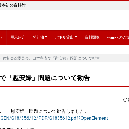
日本初の資料館
う
展示紹介
発行物
パネル貸出
資料閲覧
wamへのご
・強制失踪委員会、日本審査で「慰安婦」問題について勧告
査で「慰安婦」問題について勧告
し、「慰安婦」問題について勧告しました。
OC/GEN/G18/356/12/PDF/G1835612.pdf?OpenElement