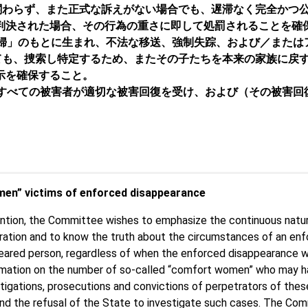
関わらず、また正式な訴えがない場合でも、遅滞なく完全かつ
と判決された場合、その行為の重さに即して処罰されることを確
慰安婦」のもとに生まれ、不法な移送、強制失踪、および／また
ても、捜索し特定するため、またその子たちを本来の家族に戻
開示を確保すること。
)に従って、すべての被害者が適切な被害回復を受け、および（その被
men” victims of enforced disappearance
nvention, the Committee wishes to emphasize the continuous nat
eparation and to know the truth about the circumstances of an e
ppeared person, regardless of when the enforced disappearance 
formation on the number of so-called “comfort women” who may 
igations, prosecutions and convictions of perpetrators of these
nd the refusal of the State to investigate such cases. The Co