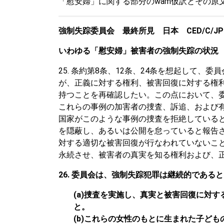
「慰安婦」に関する部分のwam仮訳とその原
強制失踪委員会 最終所見 日本 CED/C/JPN/
いわゆる「慰安婦」被害者の強制失踪の状況
25. 条約第8条、12条、24条を想起して
が、正義に対する権利、被害回復に対する権
持つことを再確認したい。この点において、
これらの事例の加害者の捜査、訴追、および
国家がこのような事例の捜査を拒絶している
を隠蔽し、あるいは公開を怠っていると報告さ
対する適切な被害回復が行なわれていないこ
永続させ、被害者の真実を知る権利および、正義
26. 委員会は、強制失踪犯罪は継続的であ
(a)捜査を実施し、真実と被害回復に対
と。
(b)これらの女性のもとに生まれた子ど