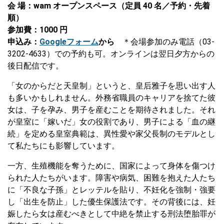
会 場：wam オープンスペース（定員 40 名／予約・先着
順）
参加費：1000 円
申込み：
Googleフォーム
から
＊会場参加のみ電話（03-
3202-4633）での予約も可。オンラインは翌日夕方からの
後日配信です。
「女のからだと天皇制」というと、皇后雅子を思い出す人
も多いかもしれません。外務省職員のキャリアを捨てた彼
女は、子を孕み、男子を産むことを期待されました。それ
が皇室に「嫁いだ」女の役割であり、男子による「血の継
続」を定める皇室典範は、異性愛や家父長制のモデルとし
て私たちにも影響しています。
一方、生殖機能を奪うために、国家によって身体を傷つけ
られた人たちがいます。障害や病気、困難を抱えた人たち
に「不良な子孫」とレッテルを貼り、不妊化を強制・強要
し「出生を防止」した優生保護法です。その背後には、妊
娠したら女は産むべきとして中絶を禁止する刑法堕胎罪が