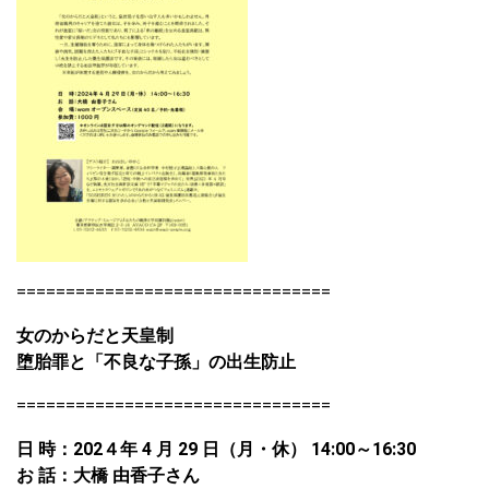
================================
女のからだと天皇制
堕胎罪と「不良な子孫」の出生防止
================================
日 時：202４年 4 月 29 日（月・休） 14:00～16:30
お 話：大橋 由香子さん