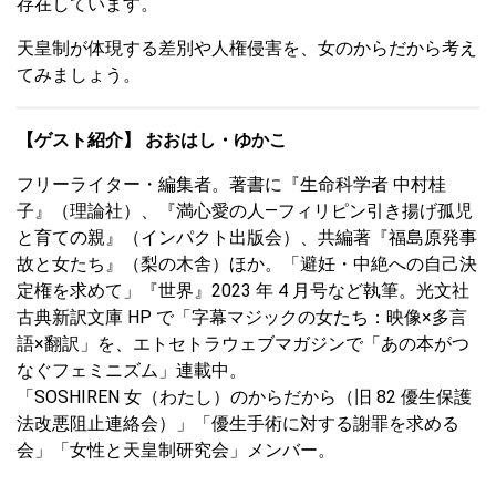
存在しています。
天皇制が体現する差別や人権侵害を、女のからだから考え
てみましょう。
【ゲスト紹介】 おおはし・ゆかこ
フリーライター・編集者。著書に『生命科学者 中村桂
子』（理論社）、『満心愛の人―フィリピン引き揚げ孤児
と育ての親』（インパクト出版会）、共編著『福島原発事
故と女たち』（梨の木舎）ほか。「避妊・中絶への自己決
定権を求めて」『世界』2023 年 4 月号など執筆。光文社
古典新訳文庫 HP で「字幕マジックの女たち：映像×多言
語×翻訳」を、エトセトラウェブマガジンで「あの本がつ
なぐフェミニズム」連載中。
「SOSHIREN 女（わたし）のからだから（旧 82 優生保護
法改悪阻止連絡会）」「優生手術に対する謝罪を求める
会」「女性と天皇制研究会」メンバー。