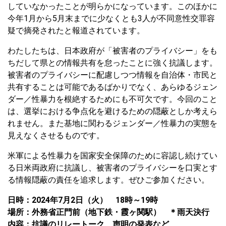
していなかったことが明らかになっています。このほかに
今年1月から5月末までに少なくとも3人が不同意性交罪容
疑で摘発されたと報道されています。
わたしたちは、日本政府が「被害者のプライバシー」をも
ちだして県との情報共有を怠ったことに強く抗議します。
被害者のプライバシーに配慮しつつ情報を自治体・市民と
共有することは可能であるばかりでなく、あらゆるジェン
ダー／性暴力を根絶するためにも不可欠です。今回のこと
は、選挙における争点化を避けるための隠蔽としか考えら
れません。また基地に関わるジェンダー／性暴力の実態を
見えなくさせるものです。
米軍による性暴力を国家安全保障のために容認し続けてい
る日米両政府に抗議し、被害者のプライバシーを口実とす
る情報隠蔽の責任を追求します。ぜひご参加ください。
日時：2024年7月2日（火） 18時～19時
場所：外務省正門前（地下鉄・霞ヶ関駅） ＊雨天決行
内容：抗議のリレートーク、声明の発表など