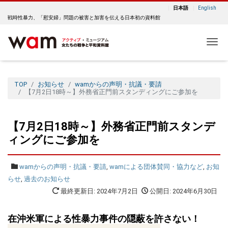
日本語
English
戦時性暴力、「慰安婦」問題の被害と加害を伝える日本初の資料館
Me
TOP
お知らせ
wamからの声明・抗議・要請
【7月2日18時～】外務省正門前スタンディングにご参加を
【7月2日18時～】外務省正門前スタンデ
ィングにご参加を
wamからの声明・抗議・要請
,
wamによる団体賛同・協力など
,
お知
らせ
,
過去のお知らせ
最終更新日: 2024年7月2日
公開日: 2024年6月30日
在沖米軍による性暴力事件の隠蔽を許さない！