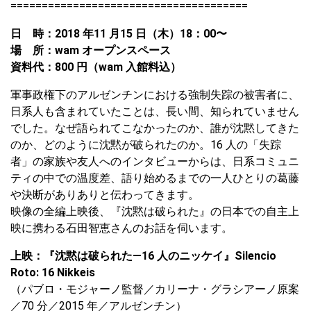
======================================
⽇ 時：2018 年11 ⽉15 ⽇（⽊）18：00〜
場 所：wam オープンスペース
資料代：800 円（wam ⼊館料込）
軍事政権下のアルゼンチンにおける強制失踪の被害者に、
日系人も含まれていたことは、長い間、知られていません
でした。なぜ語られてこなかったのか、誰が沈黙してきた
のか、どのように沈黙が破られたのか。16 人の「失踪
者」の家族や友人へのインタビューからは、日系コミュニ
ティの中での温度差、語り始めるまでの一人ひとりの葛藤
や決断がありありと伝わってきます。
映像の全編上映後、『沈黙は破られた』の日本での自主上
映に携わる石田智恵さんのお話を伺います。
上映：『沈黙は破られた―16 ⼈のニッケイ』Silencio
Roto: 16 Nikkeis
（パブロ・モジャーノ監督／カリーナ・グラシアーノ原案
／70 分／2015 年／アルゼンチン）