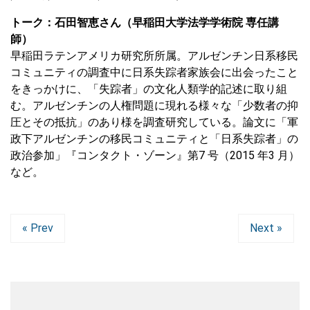
トーク：⽯⽥智恵さん（早稲⽥⼤学法学学術院 専任講
師）
早稲⽥ラテンアメリカ研究所所属。アルゼンチン⽇系移⺠
コミュニティの調査中に⽇系失踪者家族会に出会ったこと
をきっかけに、「失踪者」の⽂化⼈類学的記述に取り組
む。アルゼンチンの⼈権問題に現れる様々な「少数者の抑
圧とその抵抗」のあり様を調査研究している。論⽂に「軍
政下アルゼンチンの移⺠コミュニティと「⽇系失踪者」の
政治参加」『コンタクト・ゾーン』第7 号（2015 年3 ⽉）
など。
« Prev
Next »