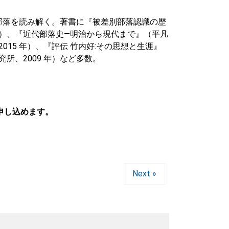
部落を読み解く。著書に『被差別部落認識の歴
 年）、『近代部落史―明治から現代まで』（平凡
15 年）、『評伝 竹内好:その思想と生涯』
所、2009 年）など多数。
て申し込めます。
Next »