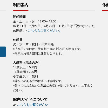
利用案内
休
開館時間
金・土・日・月 13:00～18:00
※2月11日、2月23日、4月29日、11月3日は「祝わない」た
め開館。»
こちらもご覧ください。
休館日
火・水・木・祝日・年末年始
※「祝日」休館は、天皇制由来の上記4日を除きます。
※展示入れ替え期間は休館となります。
入館料（現金のみ）
18歳以上：500円
18歳未満：300円
小学生以下：無料
※障がいのある方の付添いは無料です。
※館内でのお支払いは
現金のみ
受け付けております。ご了承く
ださい。
館内ガイドについて
≫
こちらをご覧ください