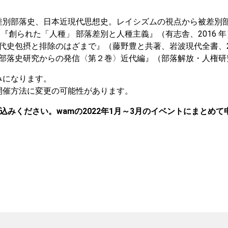
差別部落史、日本近現代思想史。レイシズムの視点から被差別
）、『創られた「人種」 部落差別と人種主義』（有志舎、2016
現代史包摂と排除のはざまで』（藤野豊と共著、岩波現代全書、20
『部落史研究からの発信〈第２巻〉近代編』（部落解放・人権研究
みになります。
開催方法に変更の可能性があります。
込みください。
wamの2022年1月～3月のイベントにまとめ