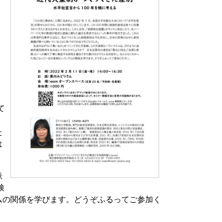
て
ま
た
は
秩
検
ムの関係を学びます。どうぞふるってご参加く