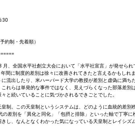
:30
／予約制・先着順）
======
年3 月、全国水平社創立大会において「水平社宣言」が発せられ
00 年間に制度的差別は徐々に改善されてきたと言えるかもしれ
トに流出したり、米ハーバード大学の教授が差別と虚偽に満ち
。これらは単発的な事件ではなく、見えづらくなった部落差別
脈々と続いていることに気づかされるできごとでした。
天皇制。この天皇制というシステムは、どのように血統的差別
代の差別を「異化と同化」「包摂と排除」といった軸で丁寧に
招きし、なんとなくわかった気になっている天皇制とレイシズ