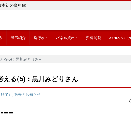
日本初の資料館
う
展示紹介
発行物
パネル貸出
資料閲覧
wamへのご
考える(6)：黒川みどりさん
を考える(6)：黒川みどりさん
（終了）
,
過去のお知らせ
======