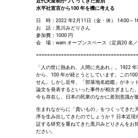
近代天皇制がつくってきた差別
水平社宣言から100 年を機に考える
日 時：2022 年2月11日（金・休） 14:00～16
お 話：黒川みどりさん
参加費：1000 円
会 場：wam オープンスペース（定員20 名
====================================
「人の世に熱あれ、人間に光あれ」。1922 
から、100 年が経とうとしています。この1
せん。しかし近年、「部落地名総鑑」がネッ
論文を発表するといった事件が相次ぎました
今も存在し、日本の民衆のなかに差別意識が
生まれながらに「貴いもの」をつくってきた
序を生み出してきたのでしょうか？ 日本近現
証する研究を重ねてきた黒川みどりさんをお
ださい。