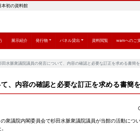
日本初の資料館
う
展示紹介
発行物
パネル貸出
資料閲覧
wamへのご
杉田水脈衆議院議員の発言について、内容の確認と必要な訂正を求める書簡を
いて、内容の確認と必要な訂正を求める書簡
9日の衆議院内閣委員会で杉田水脈衆議院議員が当館の活動につ
た。