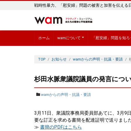
戦時性暴力、「慰安婦」問題の被害と加害を伝える
ホーム
wamについて
「慰安婦」問題を知ろ
TOP
お知らせ
wamからの声明・抗議・要請
杉田水脈衆議院議員の発言につ
wamからの声明・抗議・要請
3月11日、衆議院事務局委員部あてに、3月
要な訂正を求める書簡を配達証明で送りまし
≫
書簡のPDFはこちら