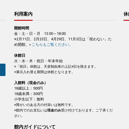
利用案内
休
開館時間
金・土・日・月 13:00～18:00
※2月11日、2月23日、4月29日、11月3日は「祝わない」た
め開館。»
こちらもご覧ください。
休館日
火・水・木・祝日・年末年始
※「祝日」休館は、天皇制由来の上記4日を除きます。
※展示入れ替え期間は休館となります。
入館料（現金のみ）
18歳以上：500円
18歳未満：300円
小学生以下：無料
※障がいのある方の付添いは無料です。
※館内でのお支払いは
現金のみ
受け付けております。ご了承くだ
さい。
館内ガイドについて