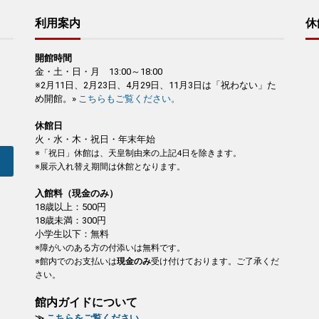
利用案内
休
開館時間
金・土・日・月 13:00～18:00
※2月11日、2月23日、4月29日、11月3日は「祝わない」た
め開館。»
こちらもご覧ください。
休館日
火・水・木・祝日・年末年始
※「祝日」休館は、天皇制由来の上記4日を除きます。
※展示入れ替え期間は休館となります。
入館料（現金のみ）
18歳以上：500円
18歳未満：300円
小学生以下：無料
※障がいのある方の付添いは無料です。
※館内でのお支払いは
現金のみ
受け付けております。ご了承くだ
さい。
館内ガイドについて
≫
こちらをご覧ください