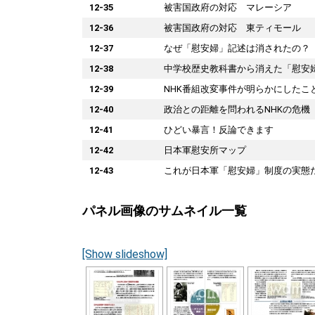
12-35
被害国政府の対応 マレーシア
12-36
被害国政府の対応 東ティモール
12-37
なぜ「慰安婦」記述は消されたの？
12-38
中学校歴史教科書から消えた「慰安
12-39
NHK番組改変事件が明らかにしたこ
12-40
政治との距離を問われるNHKの危機
12-41
ひどい暴言！反論できます
12-42
日本軍慰安所マップ
12-43
これが日本軍「慰安婦」制度の実態
パネル画像のサムネイル一覧
[Show slideshow]