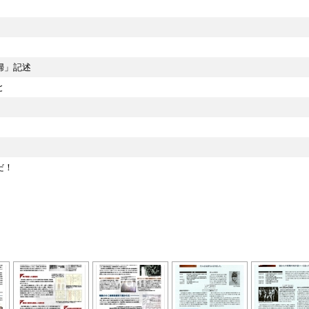
婦」記述
と
だ！