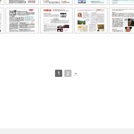
1
2
►