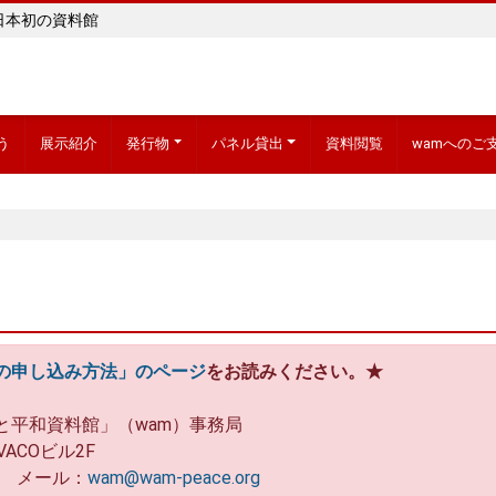
日本初の資料館
う
展示紹介
発行物
パネル貸出
資料閲覧
wamへのご
の申し込み方法」のページ
をお読みください。★
と平和資料館」（wam）事務局
VACOビル2F
634 メール：
wam@wam-peace.org