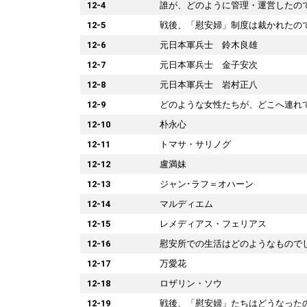
12-4
誰が、どのように管理・運営したの
12-5
戦後、「慰安婦」制度は裁かれたの
12-6
元日本軍兵士 鈴木良雄
12-7
元日本軍兵士 金子安次
12-8
元日本軍兵士 岩村正八
12-9
どのような女性たちが、どこへ連れ
12-10
朴永心
12-11
トマサ・サリノグ
12-12
盧満妹
12-13
ジャン･ラフ＝オハーン
12-14
マルディエム
12-15
レメディアス・フェリアス
12-16
慰安所での生活はどのようなもので
12-17
万愛花
12-18
ロザリン・ソウ
12-19
戦後、「慰安婦」たちはどうなった