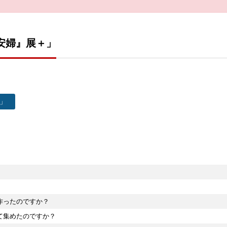
安婦』展＋」
」
作ったのですか？
て集めたのですか？