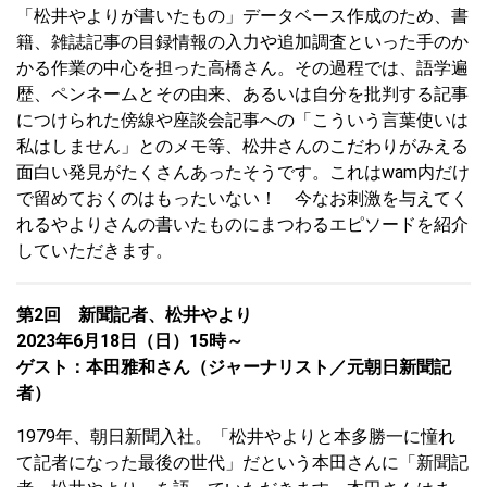
「松井やよりが書いたもの」データベース作成のため、書
籍、雑誌記事の目録情報の入力や追加調査といった手のか
かる作業の中心を担った高橋さん。その過程では、語学遍
歴、ペンネームとその由来、あるいは自分を批判する記事
につけられた傍線や座談会記事への「こういう言葉使いは
私はしません」とのメモ等、松井さんのこだわりがみえる
面白い発見がたくさんあったそうです。これはwam内だけ
で留めておくのはもったいない！ 今なお刺激を与えてく
れるやよりさんの書いたものにまつわるエピソードを紹介
していただきます。
第2回 新聞記者、松井やより
2023年6月18日（日）15時～
ゲスト：本田雅和さん（ジャーナリスト／元朝日新聞記
者）
1979年、朝日新聞入社。「松井やよりと本多勝一に憧れ
て記者になった最後の世代」だという本田さんに「新聞記