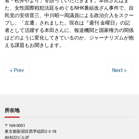
者・松井やより」を語っていただきます。本田さんはま
た、女性国際戦犯法廷をめぐるNHK番組改ざん事件で、自
民党の安倍晋三、中川昭一両議員による政治介入をスクー
プし、「左遷」されました。現在は『週刊 金曜日』の記
者として活躍する本田さんに、報道機関と国家権力の関係
はどのように変化してきているのか、ジャーナリズムが抱
える課題もお聞きします。
« Prev
Next »
所在地
〒169-0051
東京都新宿区西早稲田2-3-18
AVACOビル2F