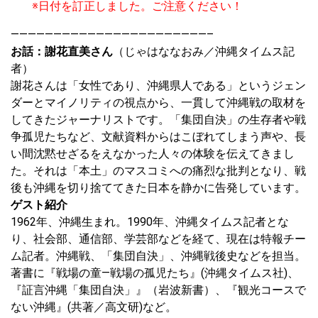
※日付を訂正しました。ご注意ください！
———————————————————————–
お話：謝花直美さん
（じゃはななおみ／沖縄タイムス記
者）
謝花さんは「女性であり、沖縄県人である」というジェン
ダーとマイノリティの視点から、一貫して沖縄戦の取材を
してきたジャーナリストです。「集団自決」の生存者や戦
争孤児たちなど、文献資料からはこぼれてしまう声や、長
い間沈黙せざるをえなかった人々の体験を伝えてきまし
た。それは「本土」のマスコミへの痛烈な批判となり、戦
後も沖縄を切り捨ててきた日本を静かに告発しています。
ゲスト紹介
1962年、沖縄生まれ。1990年、沖縄タイムス記者とな
り、社会部、通信部、学芸部などを経て、現在は特報チー
ム記者。沖縄戦、「集団自決」、沖縄戦後史などを担当。
著書に『戦場の童―戦場の孤児たち』(沖縄タイムス社)、
『証言沖縄「集団自決」』（岩波新書）、『観光コースで
ない沖縄』(共著／高文研)など。