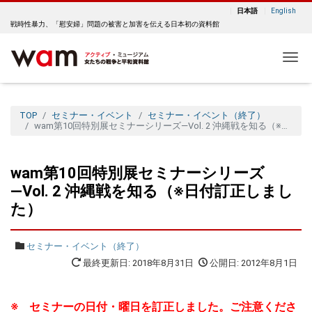
日本語
English
戦時性暴力、「慰安婦」問題の被害と加害を伝える日本初の資料館
Me
TOP
セミナー・イベント
セミナー・イベント（終了）
wam第10回特別展セミナーシリーズ―Vol. 2 沖縄戦を知る（※日付訂正しました）
wam第10回特別展セミナーシリーズ
―Vol. 2 沖縄戦を知る（※日付訂正しまし
た）
セミナー・イベント（終了）
最終更新日: 2018年8月31日
公開日: 2012年8月1日
※ セミナーの日付・曜日を訂正しました。ご注意くださ