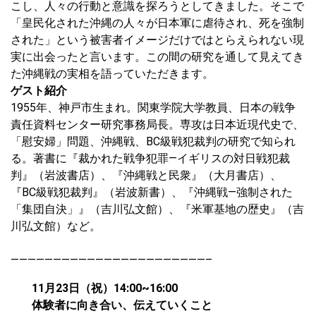
こし、人々の行動と意識を探ろうとしてきました。そこで
「皇民化された沖縄の人々が日本軍に虐待され、死を強制
された」という被害者イメージだけではとらえられない現
実に出会ったと言います。この間の研究を通して見えてき
た沖縄戦の実相を語っていただきます。
ゲスト紹介
1955年、神戸市生まれ。関東学院大学教員、日本の戦争
責任資料センター研究事務局長。専攻は日本近現代史で、
「慰安婦」問題、沖縄戦、BC級戦犯裁判の研究で知られ
る。著書に『裁かれた戦争犯罪―イギリスの対日戦犯裁
判』（岩波書店）、『沖縄戦と民衆』（大月書店）、
『BC級戦犯裁判』（岩波新書）、『沖縄戦―強制された
「集団自決」』（吉川弘文館）、『米軍基地の歴史』（吉
川弘文館）など。
———————————————————————–
11月23日（祝）14:00~16:00
体験者に向き合い、伝えていくこと