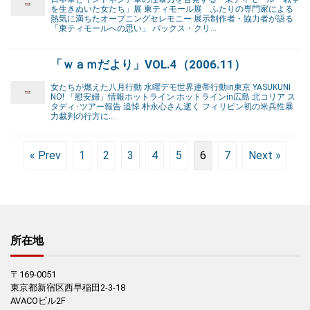
を生きぬいた女たち」展 東ティモール展 ふたりの専門家による
熱気に満ちたオープニングセレモニー 展示制作者・協力者が語る
「東ティモールへの思い」 パックス・クリ…
「ｗａｍだより」VOL.4（2006.11）
女たちが燃えた八月行動 水曜デモ世界連帯行動in東京 YASUKUNI
NO! 「慰安婦」情報ホットライン ホットラインin広島 北コリア ス
タディ･ツアー報告 追悼 朴永心さん逝く フィリピン初の米兵性暴
力裁判の行方に…
« Prev
1
2
3
4
5
6
7
Next »
所在地
〒169-0051
東京都新宿区西早稲田2-3-18
AVACOビル2F