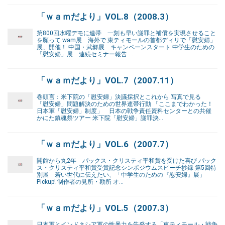
「ｗａｍだより」VOL.8（2008.3）
第800回水曜デモに連帯 一刻も早い謝罪と補償を実現させること
を願って wam展 海外で 東ティモールの首都ディリで「慰安婦」
展、開催！ 中国・武郷展 キャンペーンスタート 中学生のための
「慰安婦」展 連続セミナー報告 …
「ｗａｍだより」VOL.7（2007.11）
巻頭言：米下院の「慰安婦」決議採択とこれから 写真で見る
「慰安婦」問題解決のための世界連帯行動 「ここまでわかった！
日本軍「慰安婦」制度」 日本の戦争責任資料センターとの共催
かにた鎮魂祭ツアー 米下院「慰安婦」謝罪決…
「ｗａｍだより」VOL.6（2007.7）
開館から丸2年 パックス・クリスティ平和賞を受けた喜び パック
ス・クリスティ平和賞受賞記念シンポジウムスピーチ抄録 第5回特
別展 若い世代に伝えたい、「中学生のための『慰安婦』展」
Pickup! 制作者の見所・勘所 オ…
「ｗａｍだより」VOL.5（2007.3）
日本軍とインドネシア軍の性暴力を告発する「東ティモール・戦争