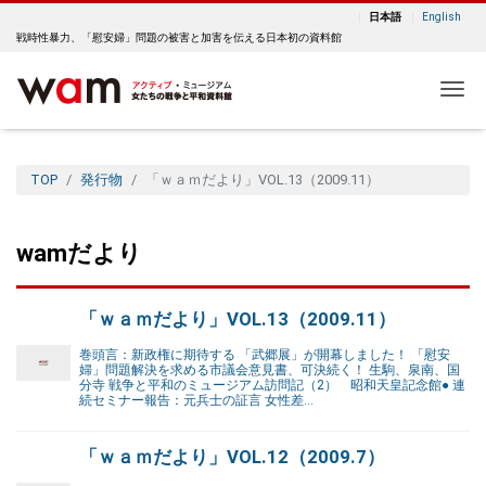
日本語
English
戦時性暴力、「慰安婦」問題の被害と加害を伝える日本初の資料館
Me
TOP
発行物
「ｗａｍだより」VOL.13（2009.11）
wamだより
「ｗａｍだより」VOL.13（2009.11）
巻頭言：新政権に期待する 「武郷展」が開幕しました！ 「慰安
婦」問題解決を求める市議会意見書、可決続く！ 生駒、泉南、国
分寺 戦争と平和のミュージアム訪問記（2） 昭和天皇記念館● 連
続セミナー報告：元兵士の証言 女性差…
「ｗａｍだより」VOL.12（2009.7）