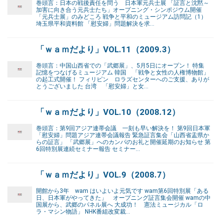
巻頭言：日本の戦後責任を問う 日本軍元兵士展 「証言と沈黙～
加害に向き合う元兵士たち」オープニング・シンポジウム開催
「元兵士展」のみどころ 戦争と平和のミュージアム訪問記（1）
埼玉県平和資料館 「慰安婦」問題解決を求…
「ｗａｍだより」VOL.11（2009.3）
巻頭言：中国山西省での「武郷展」、5月5日にオープン！ 特集
記憶をつなげるミュージアム 韓国 「戦争と女性の人権博物館」
の起工式開催！ フィリピン ロラズセンターへのご支援、ありが
とうございました 台湾 「慰安婦」と女…
「ｗａｍだより」VOL.10（2008.12）
巻頭言：第9回アジア連帯会議 一刻も早い解決を！ 第9回日本軍
「慰安婦」問題アジア連帯会議報告 緊急証言集会「山西省盂県か
らの証言」 「武郷展」へのカンパのお礼と開催延期のお知らせ 第
6回特別展連続セミナー報告 セミナー…
「ｗａｍだより」VOL.9（2008.7）
開館から3年 wam はいよいよ元気です wam第6回特別展「ある
日、日本軍がやってきた」 オープニング証言集会開催 wamの中
国展から、武郷のパネル展へ 大成功！ 憲法ミュージカル「ロ
ラ・マシン物語」 NHK番組改変裁…