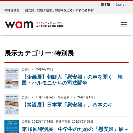
日本語
English
戦時性暴力、「慰安婦」問題の被害と加害を伝える日本初の資料館
Me
展示カテゴリー:
特別展
公開日: 2025年6月19日
【企画展】朝鮮人「慰安婦」の声を聞く 韓
国・ハルモニたちの司法闘争
公開日: 2023年12月24日
最終更新日: 2026年1月11日
【常設展】日本軍「慰安婦」、基本のキ
公開日: 2022年1月14日
最終更新日: 2022年5月28日
第18回特別展 中学生のための「慰安婦」展＋